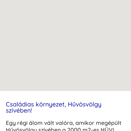
Családias környezet, Hűvösvölgy
szívében!
Egy régi álom vált valóra, amikor megépült
Hűvösvölgy szívében a 2000 m2-es HÜVI