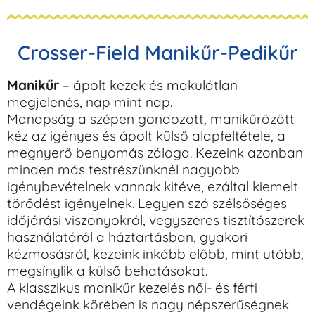
Crosser-Field Manikűr-Pedikűr
Manikűr
– ápolt kezek és makulátlan
megjelenés, nap mint nap.
Manapság a szépen gondozott, manikűrözött
kéz az igényes és ápolt külső alapfeltétele, a
megnyerő benyomás záloga. Kezeink azonban
minden más testrészünknél nagyobb
igénybevételnek vannak kitéve, ezáltal kiemelt
törődést igényelnek. Legyen szó szélsőséges
időjárási viszonyokról, vegyszeres tisztítószerek
használatáról a háztartásban, gyakori
kézmosásról, kezeink inkább előbb, mint utóbb,
megsínylik a külső behatásokat.
A klasszikus manikűr kezelés női- és férfi
vendégeink körében is nagy népszerűségnek