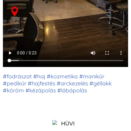
#fodrászat #haj #kozmetika #manikűr
#pedikűr #hajfestés #arckezelés #géllakk
#köröm #kézápolás #lábápolás