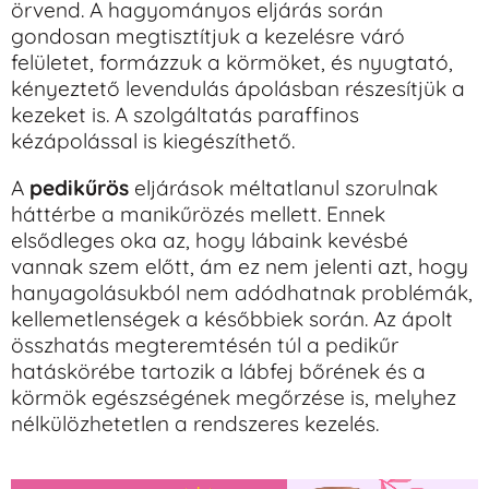
örvend. A hagyományos eljárás során
gondosan megtisztítjuk a kezelésre váró
felületet, formázzuk a körmöket, és nyugtató,
kényeztető levendulás ápolásban részesítjük a
kezeket is. A szolgáltatás paraffinos
kézápolással is kiegészíthető.
A
pedikűrös
eljárások méltatlanul szorulnak
háttérbe a manikűrözés mellett. Ennek
elsődleges oka az, hogy lábaink kevésbé
vannak szem előtt, ám ez nem jelenti azt, hogy
hanyagolásukból nem adódhatnak problémák,
kellemetlenségek a későbbiek során. Az ápolt
összhatás megteremtésén túl a pedikűr
hatáskörébe tartozik a lábfej bőrének és a
körmök egészségének megőrzése is, melyhez
nélkülözhetetlen a rendszeres kezelés.