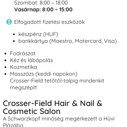
Szombat: 8:00 – 18:00
Vasárnap: 8:00 – 15:00
Elfogadott fizetési eszközök
készpénz (HUF)
bankkártya (Maestro, Matercard, Visa)
Fodrászat
Kéz és lábápolás
Kozmetika
Masszázs (keddi napokon)
Crosser-Field tetőtől-talpig mindenkit
megszépít!
Crosser-Field Hair & Nail &
Cosmetic Salon
A Schwarzkopf minőség megérkezett a Hüvi
Plázába.