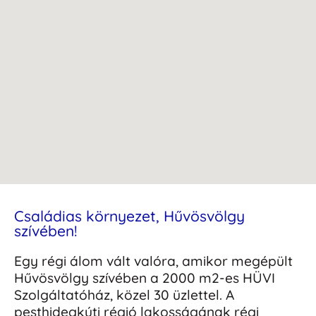
Családias környezet, Hűvösvölgy
szívében!
Egy régi álom vált valóra, amikor megépült
Hűvösvölgy szívében a 2000 m2-es HÜVI
Szolgáltatóház, közel 30 üzlettel. A
pesthidegkúti régió lakosságának régi