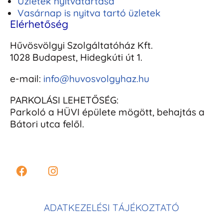
Üzletek nyitvatartása
Vasárnap is nyitva tartó üzletek
Elérhetőség
Hűvösvölgyi Szolgáltatóház Kft.
1028 Budapest, Hidegkúti út 1.
e-mail:
info@huvosvolgyhaz.hu
PARKOLÁSI LEHETŐSÉG:
Parkoló a HÜVI épülete mögött, behajtás a
Bátori utca felől.
ADATKEZELÉSI TÁJÉKOZTATÓ