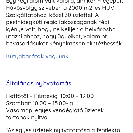
Egy régi álom vált valóra, amikor megépült
Hűvösvölgy szívében a 2000 m2-es HÜVI
Szolgáltatóház, közel 30 üzlettel. A
pesthidegkúti régió lakosságának régi
igénye volt, hogy ne kelljen a belvárosba
utazni ahhoz, hogy ügyeiket, valamint
bevásárlásukat kényelmesen elintézhessék.
Kutyabarátok vagyunk
Általános nyitvatartás
Hétfőtől – Péntekig: 10:00 – 19:00
Szombat: 10:00 – 15.00-ig
Vasárnap: egyes vendéglátó üzletek
tartanak nyitva.
*Az egyes üzletek nyitvatartása a fentiektől