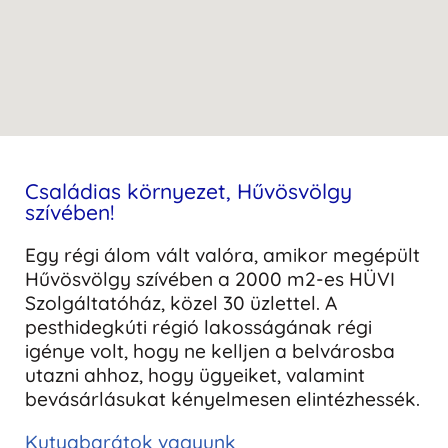
Családias környezet, Hűvösvölgy
szívében!
Egy régi álom vált valóra, amikor megépült
Hűvösvölgy szívében a 2000 m2-es HÜVI
Szolgáltatóház, közel 30 üzlettel. A
pesthidegkúti régió lakosságának régi
igénye volt, hogy ne kelljen a belvárosba
utazni ahhoz, hogy ügyeiket, valamint
bevásárlásukat kényelmesen elintézhessék.
Kutyabarátok vagyunk