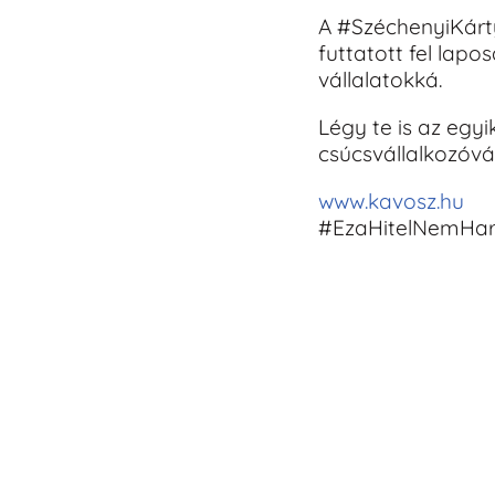
A #SzéchenyiKárt
futtatott fel lapos
vállalatokká.
Légy te is az egyi
csúcsvállalkozóvá
www.kavosz.hu
#EzaHitelNemHa