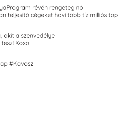
yaProgram révén rengeteg nő
an teljesítő cégeket havi több tíz milliós top
k, akit a szenvedélye
 tesz! Xoxo
rap #Kavosz