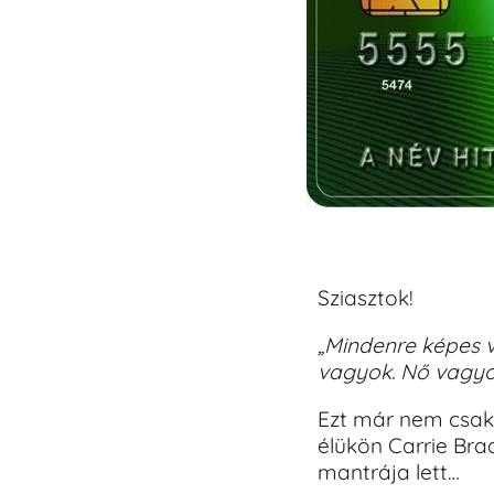
Sziasztok!
„Mindenre képes 
vagyok. Nő vagyo
Ezt már nem csak 
élükön Carrie Bra
mantrája lett…