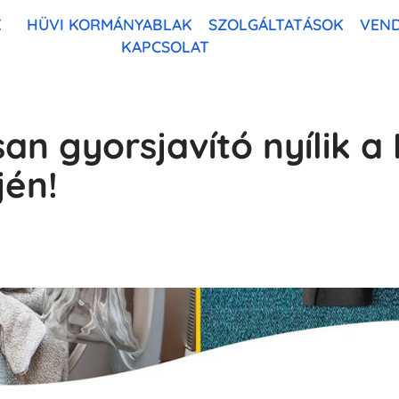
K
HÜVI KORMÁNYABLAK
SZOLGÁLTATÁSOK
VEN
KAPCSOLAT
n gyorsjavító nyílik a
jén!