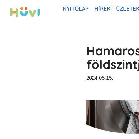
NYITÓLAP
HÍREK
ÜZLETE
Skip
to
content
Hamarosa
földszint
2024.05.15.