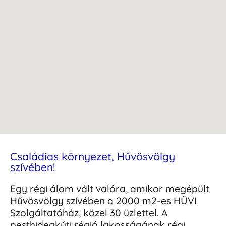
Családias környezet, Hűvösvölgy
szívében!
Egy régi álom vált valóra, amikor megépült
Hűvösvölgy szívében a 2000 m2-es HÜVI
Szolgáltatóház, közel 30 üzlettel. A
pesthidegkúti régió lakosságának régi