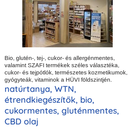
Bio, glutén-, tej-, cukor- és allergénmentes,
valamint SZAFI termékek széles választéka,
cukor- és tejpótlók, természetes kozmetikumok,
gyógyteák, vitaminok a HÜVI földszintjén.
natúrtanya, WTN,
étrendkiegészítők, bio,
cukormentes, gluténmentes,
CBD olaj